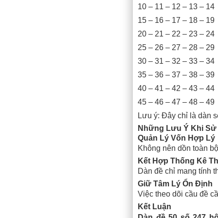
10 – 11 – 12 – 13 – 14
15 – 16 – 17 – 18 – 19
20 – 21 – 22 – 23 – 24
25 – 26 – 27 – 28 – 29
30 – 31 – 32 – 33 – 34
35 – 36 – 37 – 38 – 39
40 – 41 – 42 – 43 – 44
45 – 46 – 47 – 48 – 49
Lưu ý: Đây chỉ là dàn 
Những Lưu Ý Khi Sử
Quản Lý Vốn Hợp Lý
Không nên dồn toàn bộ 
Kết Hợp Thống Kê T
Dàn đề chỉ mang tính t
Giữ Tâm Lý Ổn Định
Việc theo dõi cầu đề cầ
Kết Luận
Dàn đề 50 số 247 h