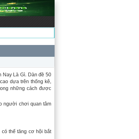
 Nay Là Gì. Dàn đề 50
cao dựa trên thống kê,
 trong những cách được
o người chơi quan tâm
có thể tăng cơ hội bắt