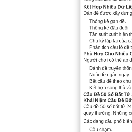
Kết Hợp Nhiều Dữ Li
Dàn đề được xây dựng 
Thống kê gan đề.
Thống kê đầu đuôi.
Tần suất xuất hiện t
Chu kỳ lặp lại của c
Phân tích cầu lô đề t
Phù Hợp Cho Nhiều C
Người chơi có thể áp 
Đánh đề truyền thốn
Nuôi đề ngắn ngày.
Bắt cầu đề theo chu 
Kết hợp song thủ và
Cầu Đề 50 Số Bất Tử
Khái Niệm Cầu Đề Bấ
Cầu đề 50 số bất tử 24
quay thưởng. Những cầ
Các dạng cầu phổ biến
Cầu chạm.