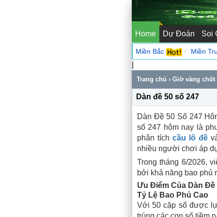
Home
Dự Đoán
Soi
Miền Bắc
Miền Tr
|
Trang chủ
›
Giờ vàng chốt
Dàn đề 50 số 247
Dàn Đề 50 Số 247 Hôm
số 247 hôm nay là phư
phân tích
cầu lô đề
và
nhiều người chơi áp dụ
Trong tháng 6/2026, 
bởi khả năng bao phủ rộ
Ưu Điểm Của Dàn Đề
Tỷ Lệ Bao Phủ Cao
Với 50 cặp số được lự
trúng các con số tiềm n