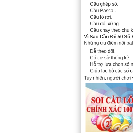
Cầu ghép số.
Cầu Pascal.
Cầu lô rơi.
Cầu đối xứng.
Cầu chạy theo chu k
Vì Sao Cầu Đề 50 Số
Những ưu điểm nổi bật
Dễ theo dõi.
Có cơ sở thống kê.
Hỗ trợ lựa chọn số 
Giúp lọc bỏ các số c
Tuy nhiên, người chơi