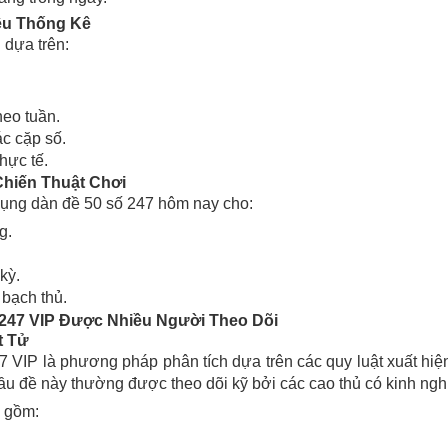
ệu Thống Kê
dựa trên:
heo tuần.
ác cặp số.
hực tế.
hiến Thuật Chơi
dụng dàn đề 50 số 247 hôm nay cho:
g.
kỳ.
 bạch thủ.
 247 VIP Được Nhiều Người Theo Dõi
t Tử
7 VIP là phương pháp phân tích dựa trên các quy luật xuất hiện 
u đề này thường được theo dõi kỹ bởi các cao thủ có kinh ngh
 gồm: