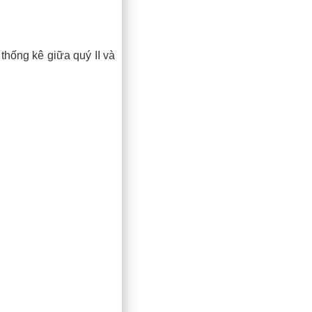
thống kê giữa quý II và