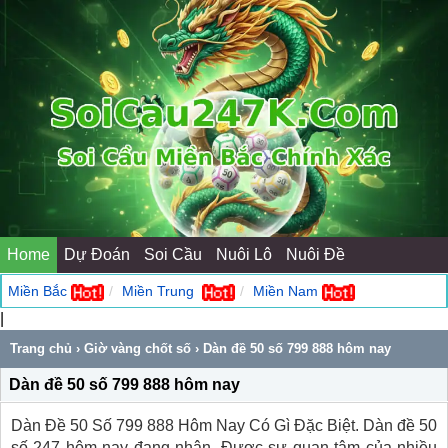
Home
Dự Đoán
Soi Cầu
Nuôi Lô
Nuôi Đề
Miền Bắc
Miền Trung
Miền Nam
|
Trang chủ
›
Giờ vàng chốt số
› Dàn đề 50 số 799 888 hôm nay
Dàn đề 50 số 799 888 hôm nay
Dàn Đề 50 Số 799 888 Hôm Nay Có Gì Đặc Biệt. Dàn đề 50
số 247 hôm nay đang nhận. Được sự quan tâm của nhiều