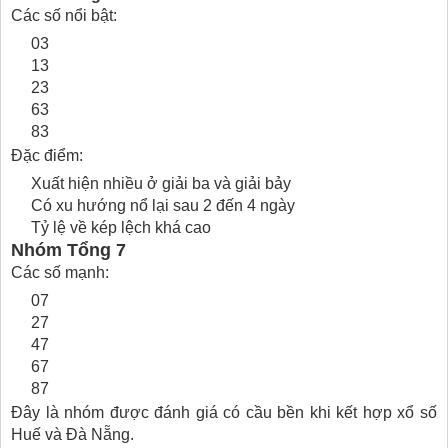
Các số nổi bật:
03
13
23
63
83
Đặc điểm:
Xuất hiện nhiều ở giải ba và giải bảy
Có xu hướng nổ lại sau 2 đến 4 ngày
Tỷ lệ về kép lệch khá cao
Nhóm Tổng 7
Các số mạnh:
07
27
47
67
87
Đây là nhóm được đánh giá có cầu bền khi kết hợp xổ số
Huế và Đà Nẵng.