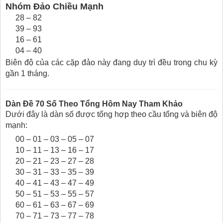
Nhóm Đảo Chiều Mạnh
28 – 82
39 – 93
16 – 61
04 – 40
Biên độ của các cặp đảo này đang duy trì đều trong chu kỳ
gần 1 tháng.
Dàn Đề 70 Số Theo Tổng Hôm Nay Tham Khảo
Dưới đây là dàn số được tổng hợp theo cầu tổng và biên độ
mạnh:
00 – 01 – 03 – 05 – 07
10 – 11 – 13 – 16 – 17
20 – 21 – 23 – 27 – 28
30 – 31 – 33 – 35 – 39
40 – 41 – 43 – 47 – 49
50 – 51 – 53 – 55 – 57
60 – 61 – 63 – 67 – 69
70 – 71 – 73 – 77 – 78