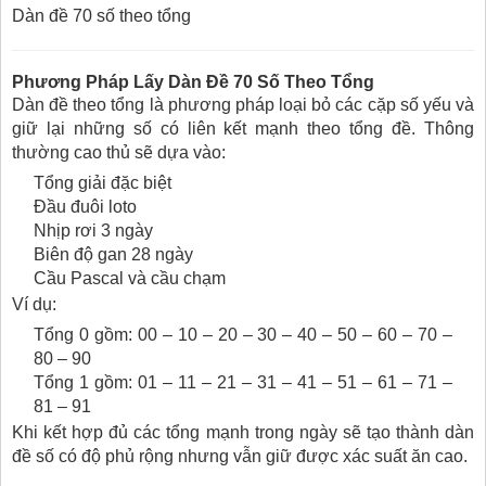
Dàn đề 70 số theo tổng
Phương Pháp Lấy Dàn Đề 70 Số Theo Tổng
Dàn đề theo tổng là phương pháp loại bỏ các cặp số yếu và
giữ lại những số có liên kết mạnh theo tổng đề. Thông
thường cao thủ sẽ dựa vào:
Tổng giải đặc biệt
Đầu đuôi loto
Nhịp rơi 3 ngày
Biên độ gan 28 ngày
Cầu Pascal và cầu chạm
Ví dụ:
Tổng 0 gồm: 00 – 10 – 20 – 30 – 40 – 50 – 60 – 70 –
80 – 90
Tổng 1 gồm: 01 – 11 – 21 – 31 – 41 – 51 – 61 – 71 –
81 – 91
Khi kết hợp đủ các tổng mạnh trong ngày sẽ tạo thành dàn
đề số có độ phủ rộng nhưng vẫn giữ được xác suất ăn cao.