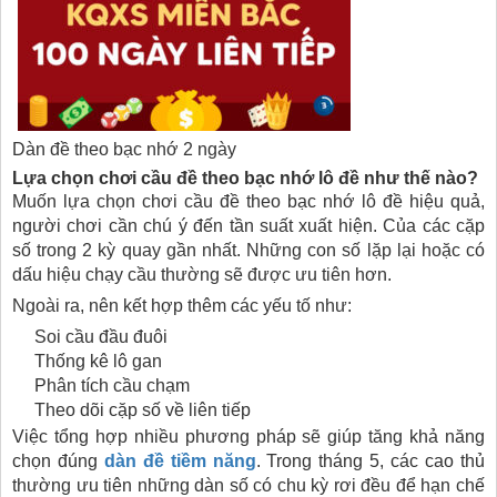
Dàn đề theo bạc nhớ 2 ngày
Lựa chọn chơi cầu đề theo bạc nhớ lô đề như thế nào?
Muốn lựa chọn chơi cầu đề theo bạc nhớ lô đề hiệu quả,
người chơi cần chú ý đến tần suất xuất hiện. Của các cặp
số trong 2 kỳ quay gần nhất. Những con số lặp lại hoặc có
dấu hiệu chạy cầu thường sẽ được ưu tiên hơn.
Ngoài ra, nên kết hợp thêm các yếu tố như:
Soi cầu đầu đuôi
Thống kê lô gan
Phân tích cầu chạm
Theo dõi cặp số về liên tiếp
Việc tổng hợp nhiều phương pháp sẽ giúp tăng khả năng
chọn đúng
dàn đề tiềm năng
. Trong tháng 5, các cao thủ
thường ưu tiên những dàn số có chu kỳ rơi đều để hạn chế