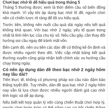
Chơi bạc nhớ lô đề hiệu quả trong tháng 5
Tháng 5 thường được xem là thời điểm cầu số biến động
khá mạnh. Vì vậy khi áp dụng bạc nhớ lô đề, người chơi
nên có chiến lược rõ ràng để tối ưu hiệu quả.
Trước tiên, không nên nuôi cầu quá dài ngày nếu kết quả
không khả quan. Với bạc nhớ 2 ngày, yếu tố quan trọng
nhất là tính liên tục của chu kỳ số. Nếu cầu gãy, cần thay đổi
hướng soi cầu ngay để tránh mất vốn.
Bên cạnh đó, nên ưu tiên các dàn đề có thống kê ổn định và
được nhiều người theo dõi. Việc cập nhật bảng kết quả
thường xuyên cũng giúp nhận biết chính xác xu hướng cầu
chạy trong ngày.
Có nên áp dụng dàn đề theo bạc nhớ 2 ngày hôm
nay lâu dài?
Trên thực tế, không có phương pháp soi cầu nào đảm bảo
thắng tuyệt đối. Tuy nhiên, dàn đề qua bạc nhớ 2 ngày hôm
nay vẫn là lựa chọn được nhiều người đánh giá cao nhờ
tính logic và dễ áp dụng.
Nếu biết kết hợp quản lý vốn cùng chiến thuật chơi hợp lý,
người chơi hoàn toàn có thể nâng cao cơ hội chiến thắng