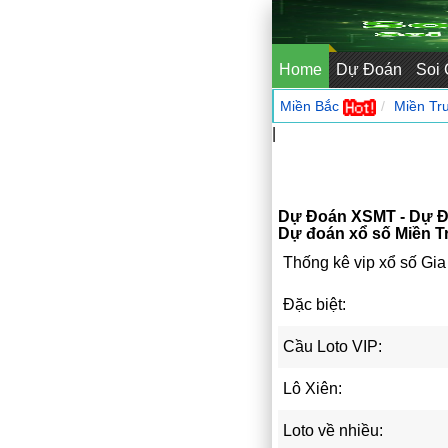
Home
Dự Đoán
Soi
Miền Bắc
Miền Tr
|
Dự Đoán XSMT - Dự Đ
Dự đoán xổ số Miền T
Thống kê vip xổ số Gia
Đặc biệt:
Cầu Loto VIP:
Lô Xiên:
Loto về nhiều: