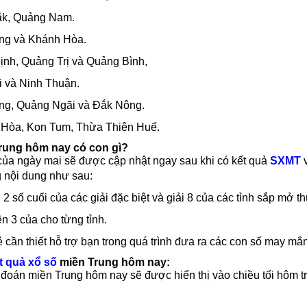
Lắk, Quảng Nam.
ẵng và Khánh Hòa.
Định, Quảng Trị và Quảng Bình,
ai và Ninh Thuận.
ẵng, Quảng Ngãi và Đắk Nông.
h Hòa, Kon Tum, Thừa Thiên Huế.
rung hôm nay có con gì?
ủa ngày mai sẽ được cập nhật ngay sau khi có kết quả
SXMT
v
 nội dung như sau:
2 số cuối của các giải đặc biệt và giải 8 của các tỉnh sắp mở 
iên 3 của cho từng tỉnh.
kê cần thiết hỗ trợ bạn trong quá trình đưa ra các con số may mắ
t quả xổ số
miền Trung hôm nay:
 đoán miền Trung hôm nay sẽ được hiển thị vào chiều tối hôm t