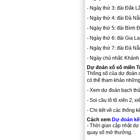
- Ngày thứ 3: đài Đắk 
- Ngày thứ 4: đài Đà N
- Ngày thứ 5: đài Bình 
- Ngày thứ 6: đài Gia L
- Ngày thứ 7: đài Đà N
- Ngày chủ nhật: Khán
Dự đoán xổ số miền T
Thông số của dự đoán c
có thể tham khảo những
- Xem dự đoán bạch thủ 
- Soi cầu lô tô xiên 2, x
- Chi tiết về các thống 
Cách xem
Dự đoán kế
- Thời gian cập nhật dự
quay số mở thưởng.