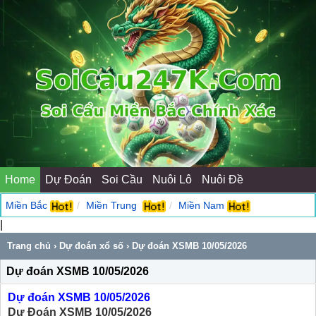
Home
Dự Đoán
Soi Cầu
Nuôi Lô
Nuôi Đề
Miền Bắc
Miền Trung
Miền Nam
|
Trang chủ
›
Dự đoán xổ số
› Dự đoán XSMB 10/05/2026
Dự đoán XSMB 10/05/2026
Dự đoán XSMB 10/05/2026
Dự Đoán XSMB 10/05/2026