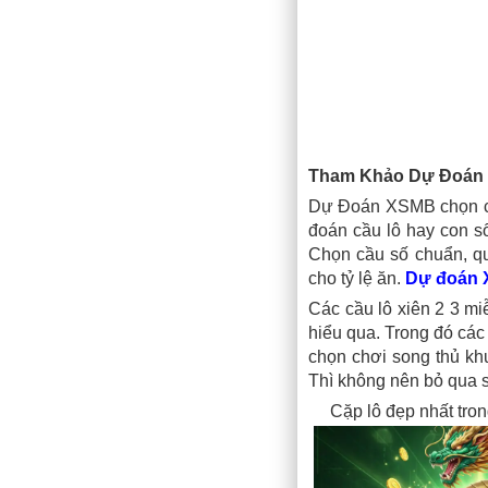
Tham Khảo Dự Đoán X
Dự Đoán XSMB chọn ch
đoán cầu lô hay con số
Chọn cầu số chuẩn, qu
cho tỷ lệ ăn.
Dự đoán 
Các cầu lô xiên 2 3 m
hiểu qua. Trong đó các
chọn chơi song thủ kh
Thì không nên bỏ qua s
Cặp lô đẹp nhất tro