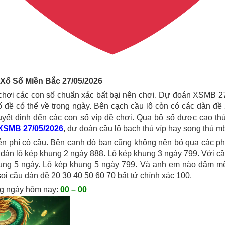
ổ Số Miền Bắc 27/05/2026
ơi các con số chuẩn xác bất bại nên chơi. Dự đoán XSMB 27/
 đề có thể về trong ngày. Bên cạch cầu lô còn có các dàn đề
yết định đến các con số víp đề chơi. Qua bộ số được cao th
XSMB 27/05/2026
, dự đoán cầu lô bạch thủ víp hay song thủ m
iễn phí có cầu. Bên cạnh đó bạn cũng không nên bỏ qua các 
 dàn lô kép khung 2 ngày 888. Lô kép khung 3 ngày 799. Với cầ
ung 5 ngày. Lô kép khung 5 ngày 799. Và anh em nào đâm mê
oi cầu dàn đề 20 30 40 50 60 70 bất tử chính xác 100.
ng ngày hôm nay:
00 – 00