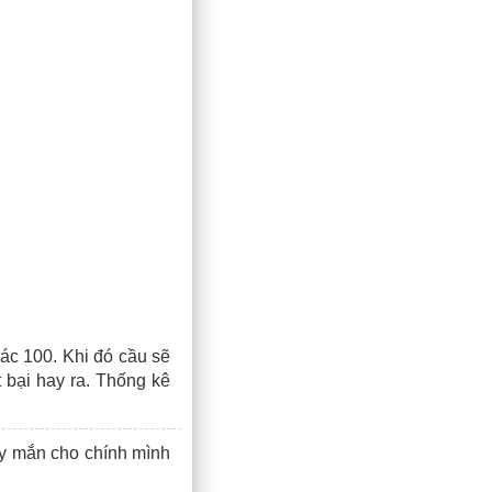
ác 100. Khi đó cầu sẽ
 bại hay ra. Thống kê
y mắn cho chính mình