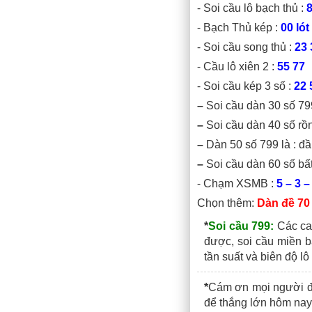
⁃ Soi cầu lô bạch thủ :
⁃ Bạch Thủ kép :
00 lót
⁃ Soi cầu song thủ :
23 
⁃ Cầu lô xiên 2 :
55 77
⁃ Soi cầu kép 3 số :
22 
–
Soi cầu dàn 30 số 79
–
Soi cầu dàn 40 số rồ
–
Dàn 50 số 799 là : đ
–
Soi cầu dàn 60 số bấ
⁃ Chạm XSMB :
5 – 3 –
Chọn thêm:
Dàn đề 70
*
Soi cầu 799:
Các cao
được, soi cầu miền b
tần suất và biên độ lô
*
Cám ơn mọi người đ
để thắng lớn hôm nay