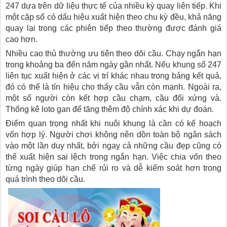
247 dựa trên dữ liệu thực tế của nhiều kỳ quay liên tiếp. Khi
một cặp số có dấu hiệu xuất hiện theo chu kỳ đều, khả năng
quay lại trong các phiên tiếp theo thường được đánh giá
cao hơn.
Nhiều cao thủ thường ưu tiên theo dõi cầu. Chạy ngắn hạn
trong khoảng ba đến năm ngày gần nhất. Nếu khung số 247
liên tục xuất hiện ở các vị trí khác nhau trong bảng kết quả,
đó có thể là tín hiệu cho thấy cầu vẫn còn mạnh. Ngoài ra,
một số người còn kết hợp cầu chạm, cầu đối xứng và.
Thống kê loto gan để tăng thêm độ chính xác khi dự đoán.
Điểm quan trọng nhất khi nuôi khung là cần có kế hoạch
vốn hợp lý. Người chơi không nên dồn toàn bộ ngân sách
vào một lần duy nhất, bởi ngay cả những cầu đẹp cũng có
thể xuất hiện sai lệch trong ngắn hạn. Việc chia vốn theo
từng ngày giúp hạn chế rủi ro và dễ kiểm soát hơn trong
quá trình theo dõi cầu.