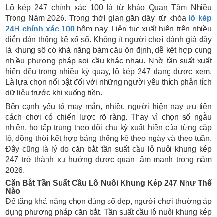
Lô kép 247 chính xác 100 là từ kháo Quan Tâm Nhiều
Trong Năm 2026. Trong thời gian gần đây, từ khóa
lô kép
24H chính xác 100
hôm nay. Liên tục xuất hiện trên nhiều
diễn đàn thống kê xổ số. Không ít người chơi đánh giá đây
là khung số có khả năng bám cầu ổn định, dễ kết hợp cùng
nhiều phương pháp soi cầu khác nhau. Nhờ tần suất xuất
hiện đều trong nhiều kỳ quay, lô kép 247 đang được xem.
Là lựa chọn nổi bật đối với những người yêu thích phân tích
dữ liệu trước khi xuống tiền.
Bên cạnh yếu tố may mắn, nhiều người hiện nay ưu tiên
cách chơi có chiến lược rõ ràng. Thay vì chọn số ngẫu
nhiên, họ tập trung theo dõi chu kỳ xuất hiện của từng cặp
lô, đồng thời kết hợp bảng thống kê theo ngày và theo tuần.
Đây cũng là lý do căn bắt tần suất cầu lô nuôi khung kép
247 trở thành xu hướng được quan tâm mạnh trong năm
2026.
Căn Bắt Tần Suất Cầu Lô Nuôi Khung Kép 247 Như Thế
Nào
Để tăng khả năng chọn đúng số đẹp, người chơi thường áp
dụng phương pháp căn bắt. Tần suất cầu lô nuôi khung kép