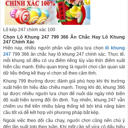
Lô kép 247 chính xác 100
Chọn Lô Khung 247 799 366 Ăn Chắc Hay Lô Khung
247 Chính Xác
Hiện nay, nhiều người phân vân giữa lựa chọn
lô khung
247
799 366 ăn chắc hay lô khung 247 chính xác. Thực tế,
mỗi khung số đều có ưu điểm riêng tùy vào thời điểm xuất
hiện cầu mạnh. Điều quan trọng là người chơi cần quan sát
dữ liệu thống kê thay vì chọn số theo cảm tính.
Khung 799 thường được đánh giá phù hợp khi thị trường
xuất hiện tín hiệu đảo chiều mạnh. Trong khi đó, khung 366
lại được nhiều người lựa chọn để nuôi dài ngày nhờ biên
độ xuất hiện tương đối ổn định. Tuy nhiên, khung 247 vẫn
chiếm ưu thế trên nhiều bảng thống kê bởi khả năng bám
cầu tốt và dễ kết hợp với phương pháp bắt kép.
Ngoài việc theo dõi cầu chạy, người chơi cũng nên chú ý
đến tần suất loto theo tuần. Khi một cặp số vừa có dấu hiệu