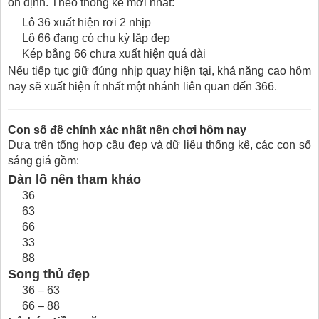
ổn định. Theo thống kê mới nhất:
Lô 36 xuất hiện rơi 2 nhịp
Lô 66 đang có chu kỳ lặp đẹp
Kép bằng 66 chưa xuất hiện quá dài
Nếu tiếp tục giữ đúng nhịp quay hiện tại, khả năng cao hôm
nay sẽ xuất hiện ít nhất một nhánh liên quan đến 366.
Con số đề chính xác nhất nên chơi hôm nay
Dựa trên tổng hợp cầu đẹp và dữ liệu thống kê, các con số
sáng giá gồm:
Dàn lô nên tham khảo
36
63
66
33
88
Song thủ đẹp
36 – 63
66 – 88