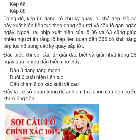
Kép 66
Kép 88
Trong đó, kép 66 đang có chu kỳ quay lại khá đẹp. Bộ số
này xuất hiện liên tục theo dạng cầu rơi và cầu lô gan ngắn
ngày. Ngoài ra, nhịp xuất hiện của lô 36 và 63 cũng giúp
nhiều người tin rằng lô kép liên quan đến 366 có khả năng
tiếp tục nổ trong các kỳ quay sắp tới.
Đặc biệt, khi soi cầu từ giải đặc biệt và giải nhất trong 28
ngày qua, nhiều dấu hiệu cho thấy:
Đầu 3 đang tăng mạnh
Đuôi 6 xuất hiện liên tục
Cầu chạm 6 có xác suất về cao
Đây là cơ sở quan trọng để anh em lựa chọn cầu đẹp trước
khi xuống tiền.