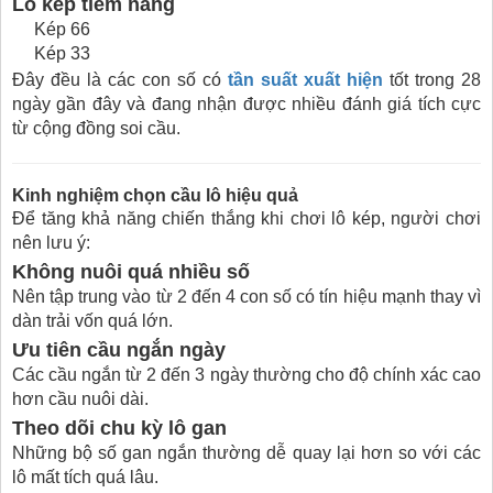
Lô kép tiềm năng
Kép 66
Kép 33
Đây đều là các con số có
tần suất xuất hiện
tốt trong 28
ngày gần đây và đang nhận được nhiều đánh giá tích cực
từ cộng đồng soi cầu.
Kinh nghiệm chọn cầu lô hiệu quả
Để tăng khả năng chiến thắng khi chơi lô kép, người chơi
nên lưu ý:
Không nuôi quá nhiều số
Nên tập trung vào từ 2 đến 4 con số có tín hiệu mạnh thay vì
dàn trải vốn quá lớn.
Ưu tiên cầu ngắn ngày
Các cầu ngắn từ 2 đến 3 ngày thường cho độ chính xác cao
hơn cầu nuôi dài.
Theo dõi chu kỳ lô gan
Những bộ số gan ngắn thường dễ quay lại hơn so với các
lô mất tích quá lâu.