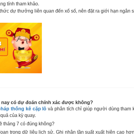
ang tính tham khảo.
thức dự thưởng liên quan đến xổ số, nên đặt ra giới hạn ngân 
m nay có dự đoán chính xác được không?
háp thống kê cặp lô
và phân tích chỉ giúp người dùng tham k
quả của kỳ quay.
về tháng 7 có đúng không?
oạn trong dữ liệu lịch sử. Ghi nhận tần suất xuất hiện cao h