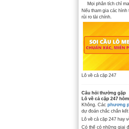
Mọi phân tích chỉ m
Nếu tham gia các hình 
rủi ro tài chính.
Lô về cả cặp 247
Câu hỏi thường gặp
Lô về cả cặp 247 hô
Không. Các
phương p
dự đoán chắc chắn kết 
Lô về cả cặp 247 hay 
Có thể có những giai đ