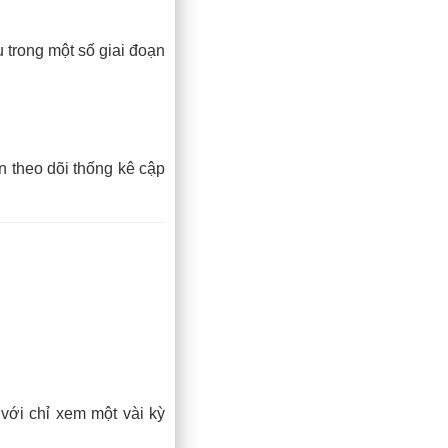
 trong một số giai đoạn
n theo dõi thống kê cập
 với chỉ xem một vài kỳ