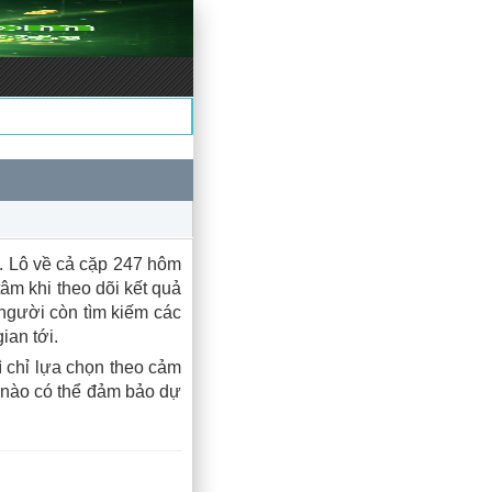
 Lô về cả cặp 247 hôm
âm khi theo dõi kết quả
 người còn tìm kiếm các
ian tới.
ì chỉ lựa chọn theo cảm
p nào có thể đảm bảo dự