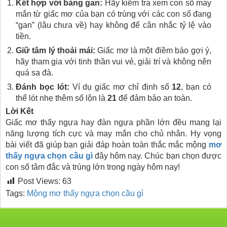
Kết hợp với bảng gan:
Hãy kiểm tra xem con số may
mắn từ giấc mơ của bạn có trùng với các con số đang
“gan” (lâu chưa về) hay không để cân nhắc tỷ lệ vào
tiền.
Giữ tâm lý thoải mái:
Giấc mơ là một điềm báo gợi ý,
hãy tham gia với tinh thần vui vẻ, giải trí và không nên
quá sa đà.
Đánh bọc lót:
Ví dụ giấc mơ chỉ định số
12
, bạn có
thể lót nhẹ thêm số lộn là
21
để đảm bảo an toàn.
Lời Kết
Giấc mơ thấy ngựa hay đàn ngựa phần lớn đều mang lại
năng lượng tích cực và may mắn cho chủ nhân. Hy vọng
bài viết đã giúp bạn giải đáp hoàn toàn thắc mắc mộng
mơ
thấy ngựa chọn cầu gì
đây hôm nay. Chúc bạn chọn được
con số tâm đắc và trúng lớn trong ngày hôm nay!
Post Views:
63
Tags:
Mộng mơ thấy ngựa chọn cầu gì