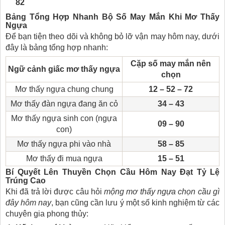
82
Bảng Tổng Hợp Nhanh Bộ Số May Mắn Khi Mơ Thấy
Ngựa
Để bạn tiện theo dõi và không bỏ lỡ vận may hôm nay, dưới
đây là bảng tổng hợp nhanh:
Cặp số may mắn nên
Ngữ cảnh giấc mơ thấy ngựa
chọn
Mơ thấy ngựa chung chung
12 – 52 – 72
Mơ thấy đàn ngựa đang ăn cỏ
34 – 43
Mơ thấy ngựa sinh con (ngựa
09 – 90
con)
Mơ thấy ngựa phi vào nhà
58 – 85
Mơ thấy đi mua ngựa
15 – 51
Bí Quyết Lên Thuyền Chọn Cầu Hôm Nay Đạt Tỷ Lệ
Trúng Cao
Khi đã trả lời được câu hỏi
mộng mơ thấy ngựa chọn cầu gì
đây hôm nay
, bạn cũng cần lưu ý một số kinh nghiệm từ các
chuyên gia phong thủy: