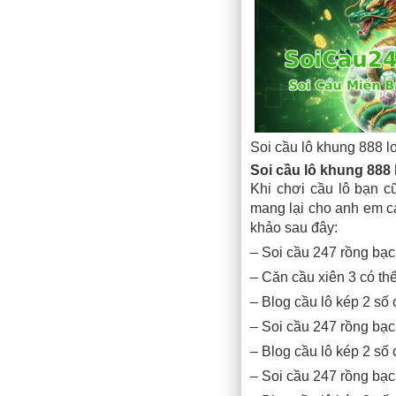
Soi cầu lô khung 888 
Soi cầu lô khung 88
Khi chơi cầu lô bạn 
mang lại cho anh em cá
khảo sau đây:
– Soi cầu 247 rồng bạc
– Căn cầu xiên 3 có thể
– Blog cầu lô kép 2 số 
– Soi cầu 247 rồng bạc
– Blog cầu lô kép 2 số 
– Soi cầu 247 rồng bạc