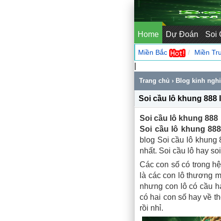
Home
Dự Đoán
Soi
Miền Bắc
Miền Tr
|
Trang chủ
›
Blog kinh ngh
Soi cầu lô khung 888
Soi cầu lô khung 888
Soi cầu lô khung 88
blog Soi cầu lô khung
nhất. Soi cầu lô hay so
Các con số có trong hệ
là các con lô thương m
nhưng con lô có cầu h
có hai con số hay về t
rồi nhỉ.