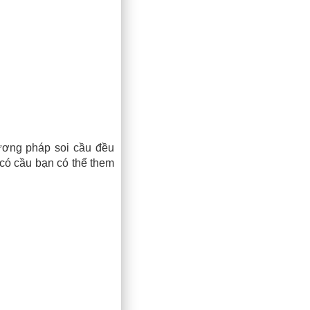
ương pháp soi cầu đều
 có cầu bạn có thể them