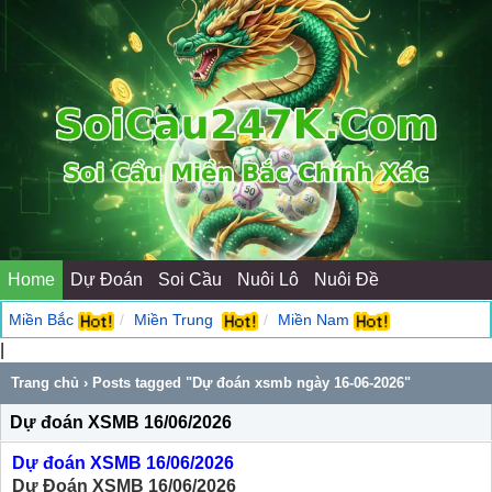
Home
Dự Đoán
Soi Cầu
Nuôi Lô
Nuôi Đề
Miền Bắc
Miền Trung
Miền Nam
|
Trang chủ
› Posts tagged "Dự đoán xsmb ngày 16-06-2026"
Dự đoán XSMB 16/06/2026
Dự đoán XSMB 16/06/2026
Dự Đoán XSMB 16/06/2026