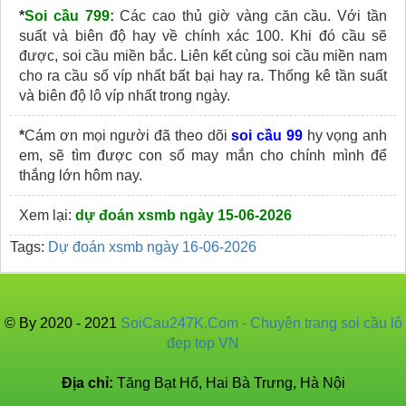
*
Soi cầu 799:
Các cao thủ giờ vàng căn cầu. Với tần
suất và biên độ hay về chính xác 100. Khi đó cầu sẽ
được, soi cầu miền bắc. Liên kết cùng soi cầu miền nam
cho ra cầu số víp nhất bất bại hay ra. Thống kê tần suất
và biên độ lô víp nhất trong ngày.
*
Cám ơn mọi người đã theo dõi
soi cầu 99
hy vọng anh
em, sẽ tìm được con số may mắn cho chính mình để
thắng lớn hôm nay.
Xem lại:
dự đoán xsmb ngày 15-06-2026
Tags:
Dự đoán xsmb ngày 16-06-2026
© By 2020 - 2021
SoiCau247K.Com - Chuyên trang soi cầu lô
đẹp top VN
Địa chỉ:
Tăng Bạt Hổ, Hai Bà Trưng, Hà Nội