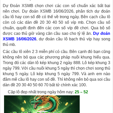
Dự Đoán XSMB chọn chơi các con số chuẩn xác bất bại
nên chơi. Dự đoán XSMB 16/06/2026, phân tích dự đoán
cầu lô hay con số đề có thể về trong ngày. Bên cạch cầu lô
còn có các dàn đề 20 30 40 50 số víp mb. Chọn cầu số
chuẩn, quyết định đến các con số víp đề chơi. Qua bộ số
được cao thủ giờ vàng căn cầu sao cho tỷ lệ ăn.
Dự đoán
XSMB 16/06/2026
, dự đoán cầu lô bạch thủ víp hay song
thủ mb.
Các cầu lô xiên 2 3 miễn phí có cầu. Bên cạnh đó bạn cũng
không nên bỏ qua các phương pháp nuôi khung hiểu qua.
Trong đó các dàn lô kép khung 2 ngày 888. Lô kép khung 3
ngày 799. Với cầu nuôi khung 5 ngày thì chọn chơi song thủ
khung 5 ngày. Lô kép khung 5 ngày 799. Và anh em nào
đâm mê cầu lô hay con số đề. Thì không nên bỏ qua soi cầu
dàn đề 20 30 40 50 60 70 bất tử chính xác 100.
Cặp lô đẹp nhất trong ngày hôm nay:
25 – 52