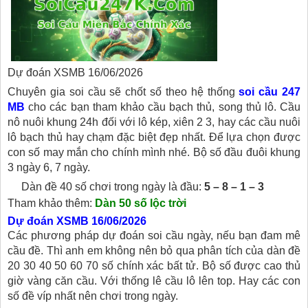
Dự đoán XSMB 16/06/2026
Chuyên gia soi cầu sẽ chốt số theo hệ thống
soi cầu 247
MB
cho các bạn tham khảo cầu bạch thủ, song thủ lô. Cầu
nô nuôi khung 24h đối với lô kép, xiên 2 3, hay các cầu nuôi
lô bạch thủ hay chạm đặc biệt đẹp nhất. Để lựa chọn được
con số may mắn cho chính mình nhé. Bộ số đầu đuôi khung
3 ngày 6, 7 ngày.
Dàn đề 40 số chơi trong ngày là đầu:
5 – 8 – 1 – 3
Tham khảo thêm:
Dàn 50 số lộc trời
Dự đoán XSMB 16/06/2026
Các phương pháp dự đoán soi cầu ngày, nếu bạn đam mê
cầu đề. Thì anh em không nên bỏ qua phân tích của dàn đề
20 30 40 50 60 70 số chính xác bất tử. Bộ số được cao thủ
giờ vàng căn cầu. Với thống lê cầu lô lên top. Hay các con
số đề víp nhất nên chơi trong ngày.