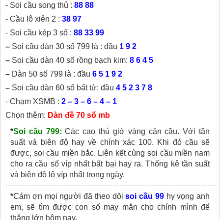
⁃ Soi cầu song thủ :
88 88
⁃ Cầu lô xiên 2 :
38 97
⁃ Soi cầu kép 3 số :
88 33 99
–
Soi cầu dàn 30 số 799 là : đầu
1 9 2
–
Soi cầu dàn 40 số rồng bạch kim:
8 6 4 5
–
Dàn 50 số 799 là : đầu
6 5 1 9 2
–
Soi cầu dàn 60 số bất tử: đầu
4 5 2 3 7 8
⁃ Chạm XSMB :
2 – 3 – 6 – 4 – 1
Chọn thêm:
Dàn đề 70 số mb
*
Soi cầu 799:
Các cao thủ giờ vàng căn cầu. Với tần
suất và biên độ hay về chính xác 100. Khi đó cầu sẽ
được, soi cầu miền bắc. Liên kết cùng soi cầu miền nam
cho ra cầu số víp nhất bất bại hay ra. Thống kê tần suất
và biên độ lô víp nhất trong ngày.
*
Cám ơn mọi người đã theo dõi
soi cầu 99
hy vọng anh
em, sẽ tìm được con số may mắn cho chính mình để
thắng lớn hôm nay.