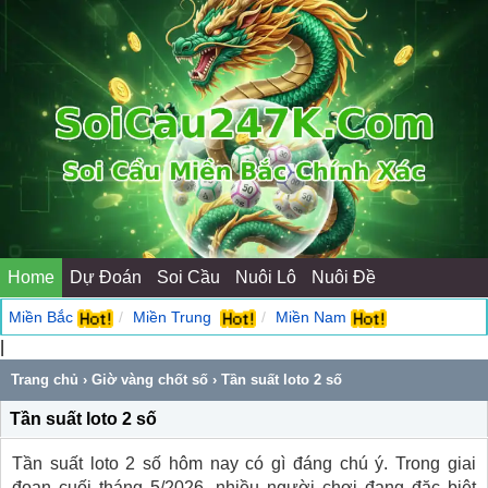
Home
Dự Đoán
Soi Cầu
Nuôi Lô
Nuôi Đề
Miền Bắc
Miền Trung
Miền Nam
|
Trang chủ
›
Giờ vàng chốt số
› Tần suất loto 2 số
Tần suất loto 2 số
Tần suất loto 2 số hôm nay có gì đáng chú ý. Trong giai
đoạn cuối tháng 5/2026, nhiều người chơi đang đặc biệt