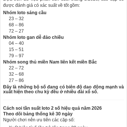
được đánh giá có xác suất về tốt gồm:
Nhóm loto sáng cầu
23 – 32
68 – 86
72 – 27
Nhóm loto gan dễ đảo chiều
04 – 40
15 – 51
79 – 97
Nhóm song thủ miền Nam liên kết miền Bắc
22 – 72
32 – 68
27 – 86
Đây là những bộ số đang có biên độ dao động mạnh và
xuất hiện theo chu kỳ đều ở nhiều đài xổ số.
Cách soi tần suất loto 2 số hiệu quả năm 2026
Theo dõi bảng thống kê 30 ngày
Người chơi nên ưu tiên các cặp số: