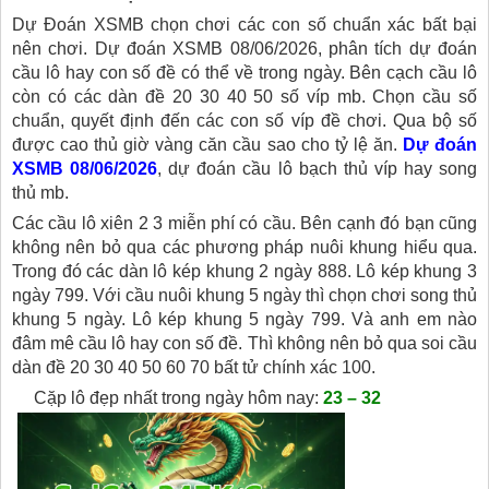
Dự Đoán XSMB chọn chơi các con số chuẩn xác bất bại
nên chơi. Dự đoán XSMB 08/06/2026, phân tích dự đoán
cầu lô hay con số đề có thể về trong ngày. Bên cạch cầu lô
còn có các dàn đề 20 30 40 50 số víp mb. Chọn cầu số
chuẩn, quyết định đến các con số víp đề chơi. Qua bộ số
được cao thủ giờ vàng căn cầu sao cho tỷ lệ ăn.
Dự đoán
XSMB 08/06/2026
, dự đoán cầu lô bạch thủ víp hay song
thủ mb.
Các cầu lô xiên 2 3 miễn phí có cầu. Bên cạnh đó bạn cũng
không nên bỏ qua các phương pháp nuôi khung hiểu qua.
Trong đó các dàn lô kép khung 2 ngày 888. Lô kép khung 3
ngày 799. Với cầu nuôi khung 5 ngày thì chọn chơi song thủ
khung 5 ngày. Lô kép khung 5 ngày 799. Và anh em nào
đâm mê cầu lô hay con số đề. Thì không nên bỏ qua soi cầu
dàn đề 20 30 40 50 60 70 bất tử chính xác 100.
Cặp lô đẹp nhất trong ngày hôm nay:
23 – 32