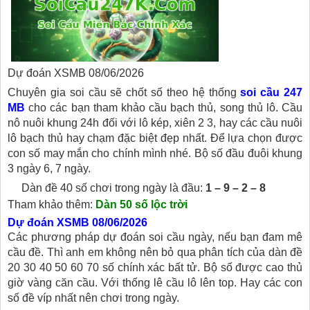
Dự đoán XSMB 08/06/2026
Chuyên gia soi cầu sẽ chốt số theo hệ thống
soi cầu 247
MB
cho các bạn tham khảo cầu bạch thủ, song thủ lô. Cầu
nô nuôi khung 24h đối với lô kép, xiên 2 3, hay các cầu nuôi
lô bạch thủ hay chạm đặc biệt đẹp nhất. Để lựa chọn được
con số may mắn cho chính mình nhé. Bộ số đầu đuôi khung
3 ngày 6, 7 ngày.
Dàn đề 40 số chơi trong ngày là đầu:
1 – 9 – 2 – 8
Tham khảo thêm:
Dàn 50 số lộc trời
Dự đoán XSMB 08/06/2026
Các phương pháp dự đoán soi cầu ngày, nếu bạn đam mê
cầu đề. Thì anh em không nên bỏ qua phân tích của dàn đề
20 30 40 50 60 70 số chính xác bất tử. Bộ số được cao thủ
giờ vàng căn cầu. Với thống lê cầu lô lên top. Hay các con
số đề víp nhất nên chơi trong ngày.