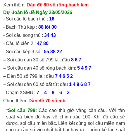
Xem thêm:
Dàn đề 60 số rồng bạch kim
Dự đoán lô đề Ngày 23/05/2026
⁃ Soi cầu lô bạch thủ :
16
⁃ Bạch Thủ kép :
88 lót 00
⁃ Soi cầu song thủ :
34 43
⁃ Cầu lô xiên 2 :
47 80
⁃ Soi cầu kép 3 số :
55 88 22
–
Soi cầu dàn 30 số 799 là : đầu
8 6 7
–
Soi cầu dàn 40 số rồng bạch kim:
5 4 9 7
–
Dàn 50 số 799 là : đầu
7 4 6 5 2
–
Soi cầu dàn 60 số bất tử: đầu
1 4 9 6 8 7
⁃ Chạm XSMB :
7 – 4 – 8 – 6 – 2
Chọn thêm:
Dàn đề 70 số mb
*
Soi cầu 799:
Các cao thủ giờ vàng căn cầu. Với tần
suất và biên độ hay về chính xác 100. Khi đó cầu sẽ
được, soi cầu miền bắc. Liên kết cùng soi cầu miền nam
cho ra cầu số víp nhất bất bại hay ra. Thống kê tần suất