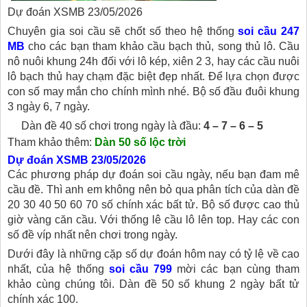
Dự đoán XSMB 23/05/2026
Chuyên gia soi cầu sẽ chốt số theo hệ thống
soi cầu 247
MB
cho các bạn tham khảo cầu bạch thủ, song thủ lô. Cầu
nô nuôi khung 24h đối với lô kép, xiên 2 3, hay các cầu nuôi
lô bạch thủ hay chạm đặc biệt đẹp nhất. Để lựa chọn được
con số may mắn cho chính mình nhé. Bộ số đầu đuôi khung
3 ngày 6, 7 ngày.
Dàn đề 40 số chơi trong ngày là đầu:
4 – 7 – 6 – 5
Tham khảo thêm:
Dàn 50 số lộc trời
Dự đoán XSMB 23/05/2026
Các phương pháp dự đoán soi cầu ngày, nếu bạn đam mê
cầu đề. Thì anh em không nên bỏ qua phân tích của dàn đề
20 30 40 50 60 70 số chính xác bất tử. Bộ số được cao thủ
giờ vàng căn cầu. Với thống lê cầu lô lên top. Hay các con
số đề víp nhất nên chơi trong ngày.
Dưới đây là những cặp số dự đoán hôm nay có tỷ lệ về cao
nhất, của hệ thống
soi cầu 799
mời các bạn cùng tham
khảo cùng chúng tôi. Dàn đề 50 số khung 2 ngày bất tử
chính xác 100.