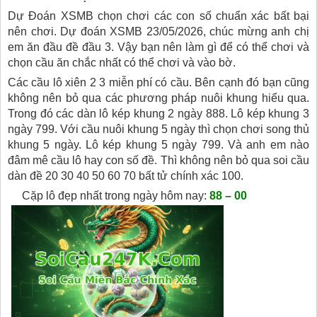
Dự Đoán XSMB chọn chơi các con số chuẩn xác bất bại
nên chơi. Dự đoán XSMB 23/05/2026, chúc mừng anh chị
em ăn đầu đề đầu 3. Vậy bạn nên làm gì để có thể chơi và
chọn cầu ăn chắc nhất có thể chơi và vào bờ.
Các cầu lô xiên 2 3 miễn phí có cầu. Bên cạnh đó bạn cũng
không nên bỏ qua các phương pháp nuôi khung hiểu qua.
Trong đó các dàn lô kép khung 2 ngày 888. Lô kép khung 3
ngày 799. Với cầu nuôi khung 5 ngày thì chọn chơi song thủ
khung 5 ngày. Lô kép khung 5 ngày 799. Và anh em nào
đâm mê cầu lô hay con số đề. Thì không nên bỏ qua soi cầu
dàn đề 20 30 40 50 60 70 bất tử chính xác 100.
Cặp lô đẹp nhất trong ngày hôm nay:
88 – 00