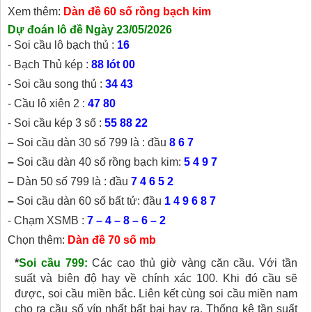
Xem thêm:
Dàn đề 60 số rồng bạch kim
Dự đoán lô đề Ngày 23/05/2026
⁃ Soi cầu lô bạch thủ :
16
⁃ Bạch Thủ kép :
88 lót 00
⁃ Soi cầu song thủ :
34 43
⁃ Cầu lô xiên 2 :
47 80
⁃ Soi cầu kép 3 số :
55 88 22
–
Soi cầu dàn 30 số 799 là : đầu
8 6 7
–
Soi cầu dàn 40 số rồng bạch kim:
5 4 9 7
–
Dàn 50 số 799 là : đầu
7 4 6 5 2
–
Soi cầu dàn 60 số bất tử: đầu
1 4 9 6 8 7
⁃ Chạm XSMB :
7 – 4 – 8 – 6 – 2
Chọn thêm:
Dàn đề 70 số mb
*
Soi cầu 799:
Các cao thủ giờ vàng căn cầu. Với tần
suất và biên độ hay về chính xác 100. Khi đó cầu sẽ
được, soi cầu miền bắc. Liên kết cùng soi cầu miền nam
cho ra cầu số víp nhất bất bại hay ra. Thống kê tần suất