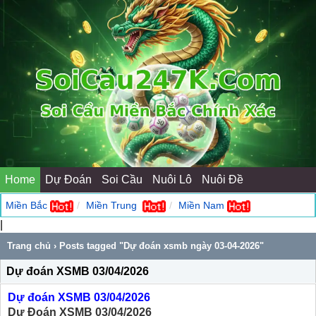
Home
Dự Đoán
Soi Cầu
Nuôi Lô
Nuôi Đề
Miền Bắc
Miền Trung
Miền Nam
|
Trang chủ
› Posts tagged "Dự đoán xsmb ngày 03-04-2026"
Dự đoán XSMB 03/04/2026
Dự đoán XSMB 03/04/2026
Dự Đoán XSMB 03/04/2026