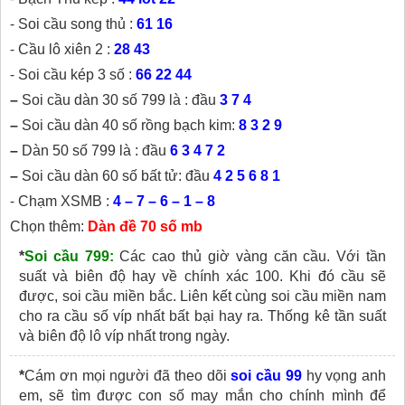
⁃ Soi cầu song thủ :
61 16
⁃ Cầu lô xiên 2 :
28 43
⁃ Soi cầu kép 3 số :
66 22 44
–
Soi cầu dàn 30 số 799 là : đầu
3 7 4
–
Soi cầu dàn 40 số rồng bạch kim:
8 3 2 9
–
Dàn 50 số 799 là : đầu
6 3 4 7 2
–
Soi cầu dàn 60 số bất tử: đầu
4 2 5 6 8 1
⁃ Chạm XSMB :
4 – 7 – 6 – 1 – 8
Chọn thêm:
Dàn đề 70 số mb
*
Soi cầu 799:
Các cao thủ giờ vàng căn cầu. Với tần
suất và biên độ hay về chính xác 100. Khi đó cầu sẽ
được, soi cầu miền bắc. Liên kết cùng soi cầu miền nam
cho ra cầu số víp nhất bất bại hay ra. Thống kê tần suất
và biên độ lô víp nhất trong ngày.
*
Cám ơn mọi người đã theo dõi
soi cầu 99
hy vọng anh
em, sẽ tìm được con số may mắn cho chính mình để