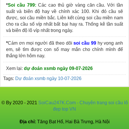
*
Soi cầu 799:
Các cao thủ giờ vàng căn cầu. Với tần
suất và biên độ hay về chính xác 100. Khi đó cầu sẽ
được, soi cầu miền bắc. Liên kết cùng soi cầu miền nam
cho ra cầu số víp nhất bất bại hay ra. Thống kê tần suất
và biên độ lô víp nhất trong ngày.
*
Cám ơn mọi người đã theo dõi
soi cầu 99
hy vọng anh
em, sẽ tìm được con số may mắn cho chính mình để
thắng lớn hôm nay.
Xem lại:
dự đoán xsmb ngày 09-07-2026
Tags:
Dự đoán xsmb ngày 10-07-2026
© By 2020 - 2021
SoiCau247K.Com - Chuyên trang soi cầu lô
đẹp top VN
Địa chỉ:
Tăng Bạt Hổ, Hai Bà Trưng, Hà Nội