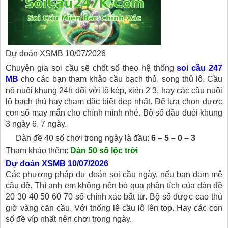
Dự đoán XSMB 10/07/2026
Chuyên gia soi cầu sẽ chốt số theo hệ thống
soi cầu 247
MB
cho các bạn tham khảo cầu bạch thủ, song thủ lô. Cầu
nô nuôi khung 24h đối với lô kép, xiên 2 3, hay các cầu nuôi
lô bạch thủ hay chạm đặc biệt đẹp nhất. Để lựa chọn được
con số may mắn cho chính mình nhé. Bộ số đầu đuôi khung
3 ngày 6, 7 ngày.
Dàn đề 40 số chơi trong ngày là đầu:
6 – 5 – 0 – 3
Tham khảo thêm:
Dàn 50 số lộc trời
Dự đoán XSMB 10/07/2026
Các phương pháp dự đoán soi cầu ngày, nếu bạn đam mê
cầu đề. Thì anh em không nên bỏ qua phân tích của dàn đề
20 30 40 50 60 70 số chính xác bất tử. Bộ số được cao thủ
giờ vàng căn cầu. Với thống lê cầu lô lên top. Hay các con
số đề víp nhất nên chơi trong ngày.