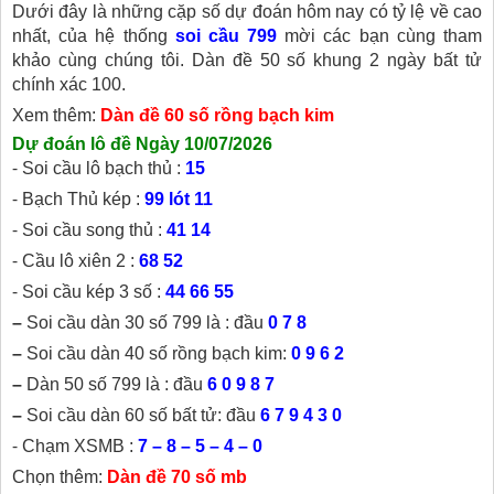
Dưới đây là những cặp số dự đoán hôm nay có tỷ lệ về cao
nhất, của hệ thống
soi cầu 799
mời các bạn cùng tham
khảo cùng chúng tôi. Dàn đề 50 số khung 2 ngày bất tử
chính xác 100.
Xem thêm:
Dàn đề 60 số rồng bạch kim
Dự đoán lô đề Ngày 10/07/2026
⁃ Soi cầu lô bạch thủ :
15
⁃ Bạch Thủ kép :
99 lót 11
⁃ Soi cầu song thủ :
41 14
⁃ Cầu lô xiên 2 :
68 52
⁃ Soi cầu kép 3 số :
44 66 55
–
Soi cầu dàn 30 số 799 là : đầu
0 7 8
–
Soi cầu dàn 40 số rồng bạch kim:
0 9 6 2
–
Dàn 50 số 799 là : đầu
6 0 9 8 7
–
Soi cầu dàn 60 số bất tử: đầu
6 7 9 4 3 0
⁃ Chạm XSMB :
7 – 8 – 5 – 4 – 0
Chọn thêm:
Dàn đề 70 số mb