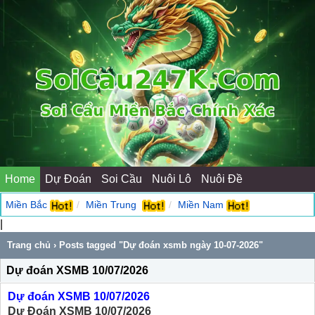
Home
Dự Đoán
Soi Cầu
Nuôi Lô
Nuôi Đề
Miền Bắc
Miền Trung
Miền Nam
|
Trang chủ
› Posts tagged "Dự đoán xsmb ngày 10-07-2026"
Dự đoán XSMB 10/07/2026
Dự đoán XSMB 10/07/2026
Dự Đoán XSMB 10/07/2026