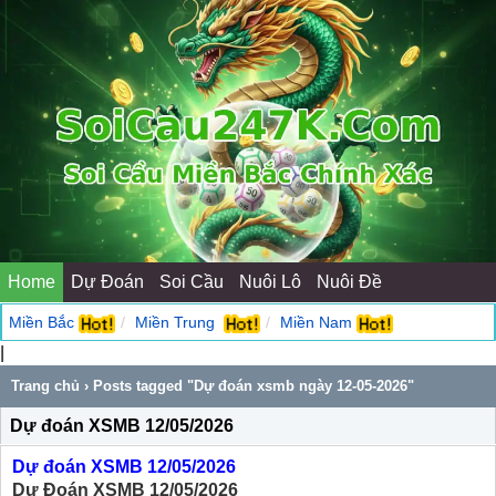
Home
Dự Đoán
Soi Cầu
Nuôi Lô
Nuôi Đề
Miền Bắc
Miền Trung
Miền Nam
|
Trang chủ
› Posts tagged "Dự đoán xsmb ngày 12-05-2026"
Dự đoán XSMB 12/05/2026
Dự đoán XSMB 12/05/2026
Dự Đoán XSMB 12/05/2026