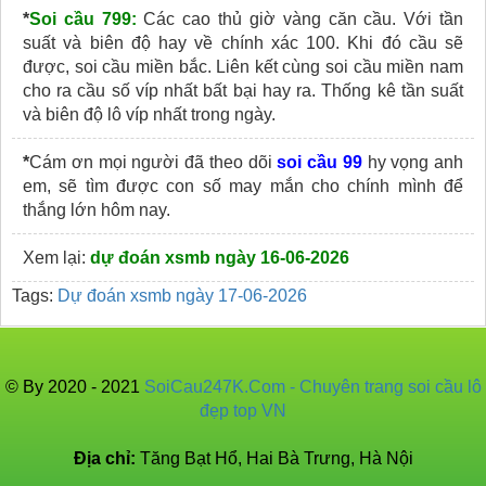
*
Soi cầu 799:
Các cao thủ giờ vàng căn cầu. Với tần
suất và biên độ hay về chính xác 100. Khi đó cầu sẽ
được, soi cầu miền bắc. Liên kết cùng soi cầu miền nam
cho ra cầu số víp nhất bất bại hay ra. Thống kê tần suất
và biên độ lô víp nhất trong ngày.
*
Cám ơn mọi người đã theo dõi
soi cầu 99
hy vọng anh
em, sẽ tìm được con số may mắn cho chính mình để
thắng lớn hôm nay.
Xem lại:
dự đoán xsmb ngày 16-06-2026
Tags:
Dự đoán xsmb ngày 17-06-2026
© By 2020 - 2021
SoiCau247K.Com - Chuyên trang soi cầu lô
đẹp top VN
Địa chỉ:
Tăng Bạt Hổ, Hai Bà Trưng, Hà Nội