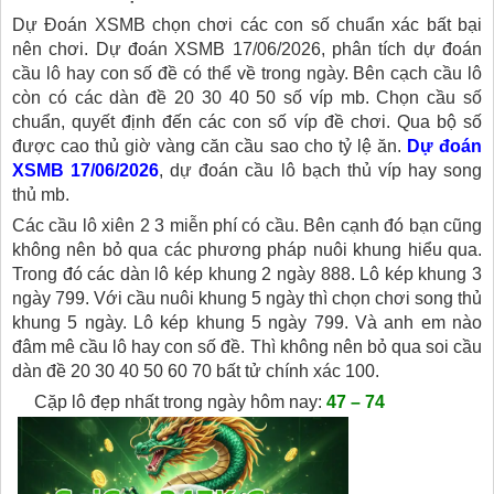
Dự Đoán XSMB chọn chơi các con số chuẩn xác bất bại
nên chơi. Dự đoán XSMB 17/06/2026, phân tích dự đoán
cầu lô hay con số đề có thể về trong ngày. Bên cạch cầu lô
còn có các dàn đề 20 30 40 50 số víp mb. Chọn cầu số
chuẩn, quyết định đến các con số víp đề chơi. Qua bộ số
được cao thủ giờ vàng căn cầu sao cho tỷ lệ ăn.
Dự đoán
XSMB 17/06/2026
, dự đoán cầu lô bạch thủ víp hay song
thủ mb.
Các cầu lô xiên 2 3 miễn phí có cầu. Bên cạnh đó bạn cũng
không nên bỏ qua các phương pháp nuôi khung hiểu qua.
Trong đó các dàn lô kép khung 2 ngày 888. Lô kép khung 3
ngày 799. Với cầu nuôi khung 5 ngày thì chọn chơi song thủ
khung 5 ngày. Lô kép khung 5 ngày 799. Và anh em nào
đâm mê cầu lô hay con số đề. Thì không nên bỏ qua soi cầu
dàn đề 20 30 40 50 60 70 bất tử chính xác 100.
Cặp lô đẹp nhất trong ngày hôm nay:
47 – 74