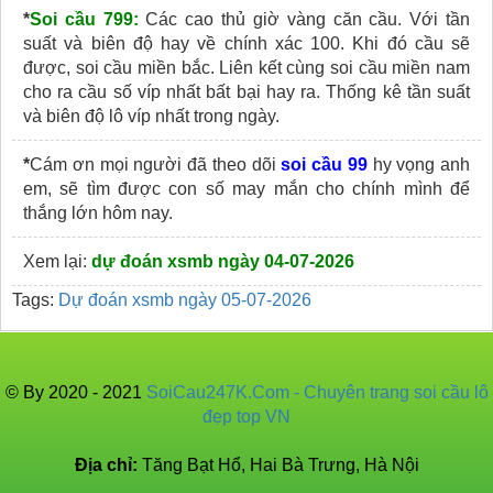
*
Soi cầu 799:
Các cao thủ giờ vàng căn cầu. Với tần
suất và biên độ hay về chính xác 100. Khi đó cầu sẽ
được, soi cầu miền bắc. Liên kết cùng soi cầu miền nam
cho ra cầu số víp nhất bất bại hay ra. Thống kê tần suất
và biên độ lô víp nhất trong ngày.
*
Cám ơn mọi người đã theo dõi
soi cầu 99
hy vọng anh
em, sẽ tìm được con số may mắn cho chính mình để
thắng lớn hôm nay.
Xem lại:
dự đoán xsmb ngày 04-07-2026
Tags:
Dự đoán xsmb ngày 05-07-2026
© By 2020 - 2021
SoiCau247K.Com - Chuyên trang soi cầu lô
đẹp top VN
Địa chỉ:
Tăng Bạt Hổ, Hai Bà Trưng, Hà Nội