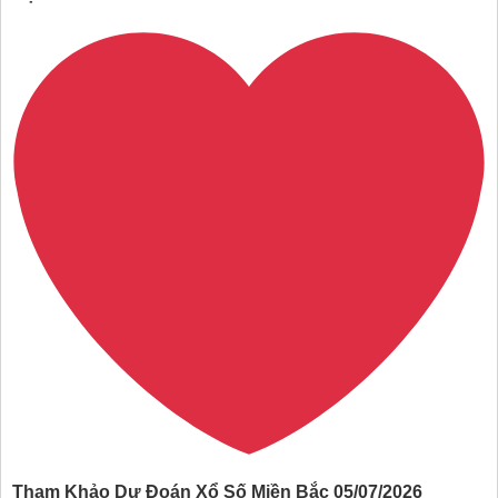
Tham Khảo Dự Đoán Xổ Số Miền Bắc 05/07/2026