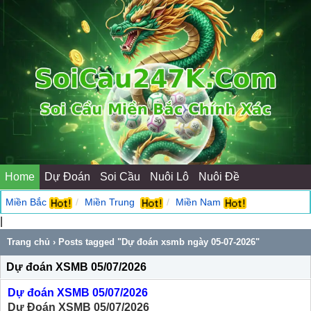
Home
Dự Đoán
Soi Cầu
Nuôi Lô
Nuôi Đề
Miền Bắc
Miền Trung
Miền Nam
|
Trang chủ
› Posts tagged "Dự đoán xsmb ngày 05-07-2026"
Dự đoán XSMB 05/07/2026
Dự đoán XSMB 05/07/2026
Dự Đoán XSMB 05/07/2026